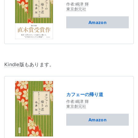
作者:
嶋津 輝
東京創元社
Amazon
Kindle
版もあります。
カフェーの帰り道
作者:
嶋津 輝
東京創元社
Amazon