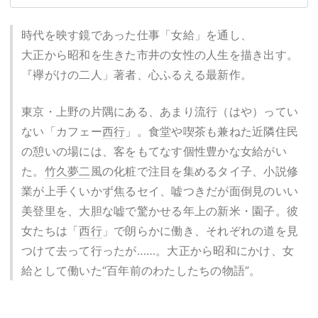
時代を映す鏡であった仕事「女給」を通し、
大正から昭和を生きた市井の女性の人生を描き出す。
『襷がけの二人」著者、心ふるえる最新作。
東京・上野の片隅にある、あまり流行（はや）ってい
ない「カフェー
西行
」。食堂や喫茶も兼ねた近隣住民
の憩いの場には、客をもてなす個性豊かな女給がい
た。
竹久夢二
風の化粧で注目を集めるタイ子、小説修
業が上手くいかず焦るセイ、嘘つきだが面倒見のいい
美登里を、大胆な嘘で驚かせる年上の新米・園子。彼
女たちは「
西行
」で朗らかに働き、それぞれの道を見
つけて去って行ったが……。大正から昭和にかけ、女
給として働いた“百年前のわたしたちの物語”。