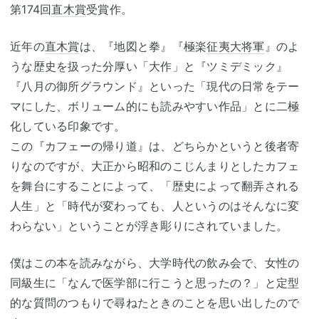
第174回
直木賞
受賞作。
近年の
直木賞
は、『地図と拳』『極楽
征夷大将軍
』のよ
うな歴史を扱った分厚い「大作」と『ツミデミック』
『八月の御所グラウンド』といった「現代の日常をテー
マにした、ボリューム的にも読みやすい作品」とに二極
化している印象です。
この『カフェーの帰り道』は、どちらかというと後者寄
りなのですが、大正から昭和のこじんまりとしたカフェ
を舞台にすることによって、「歴史によって翻弄される
人生」と「時代が変わっても、人というのはそんなに変
わらない」ということが浮き彫りにされていました。
僕はこの本を読みながら、大学時代の飲み会で、女性の
同級生に「なんで医学部に行こうと思ったの？」と定型
的な質問のつもりで尋ねたときのことを思い出したので