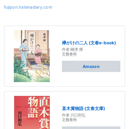
fujipon.hatenadiary.com
襷がけの二人 (文春e-book)
作者:
嶋津 輝
文藝春秋
Amazon
直木賞物語 (文春文庫)
作者:
川口則弘
文藝春秋